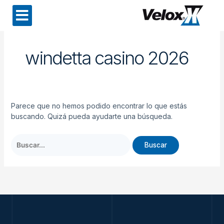
Ir
Buscar
Menu
al
por:
contenido
windetta casino 2026
Parece que no hemos podido encontrar lo que estás
buscando. Quizá pueda ayudarte una búsqueda.